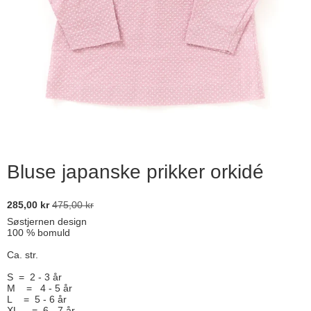
Bluse japanske prikker orkidé
285,00 kr
475,00 kr
Søstjernen design
100 % bomuld
Ca. str.
S = 2 - 3 år
M = 4 - 5 år
L = 5 - 6 år
XL = 6 - 7 år