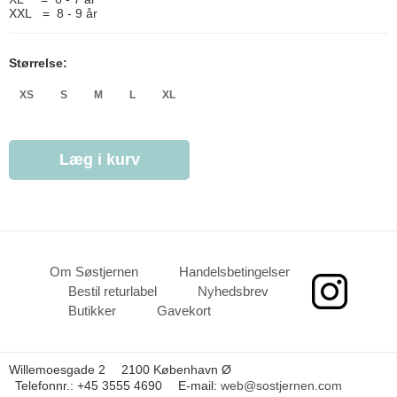
XXL = 8 - 9 år
Størrelse:
XS
S
M
L
XL
Læg i kurv
Om Søstjernen
Handelsbetingelser
Bestil returlabel
Nyhedsbrev
Butikker
Gavekort
Willemoesgade 2
2100 København Ø
Telefonnr.
:
+45 3555 4690
E-mail
:
web@sostjernen.com