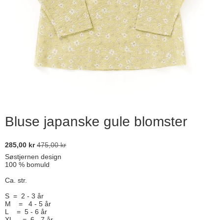
Bluse japanske gule blomster
285,00 kr
475,00 kr
Søstjernen design
100 % bomuld
Ca. str.
S = 2 - 3 år
M = 4 - 5 år
L = 5 - 6 år
XL = 6 - 7 år