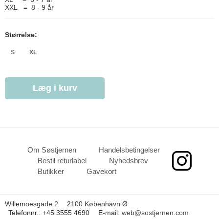
XXL = 8 - 9 år
Størrelse:
S
XL
Læg i kurv
Om Søstjernen
Handelsbetingelser
Bestil returlabel
Nyhedsbrev
Butikker
Gavekort
Willemoesgade 2
2100 København Ø
Telefonnr.
:
+45 3555 4690
E-mail
:
web@sostjernen.com