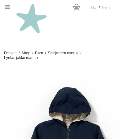
Da
Eng
Forside
/
Shop
/
Børn
/
Søstjernen overtøj
/
Lynlås jakke marine