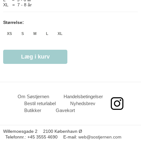
XL = 7 - 8 år
Størrelse:
XS
S
M
L
XL
Læg i kurv
Om Søstjernen
Handelsbetingelser
Bestil returlabel
Nyhedsbrev
Butikker
Gavekort
Willemoesgade 2
2100 København Ø
Telefonnr.
:
+45 3555 4690
E-mail
:
web@sostjernen.com