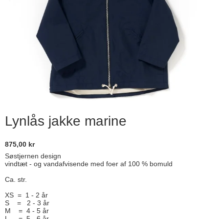
Lynlås jakke marine
875,00 kr
Søstjernen design
vindtæt - og vandafvisende med foer af 100 % bomuld
Ca. str.
XS = 1 - 2 år
S = 2 - 3 år
M = 4 - 5 år
L = 5 - 6 år