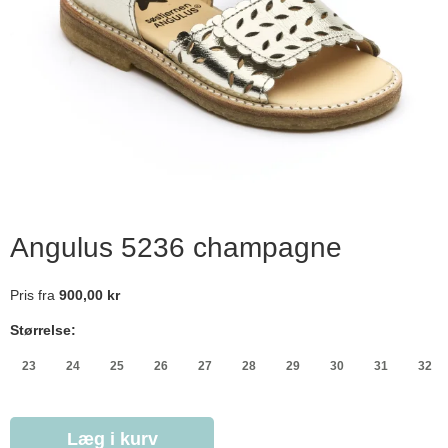
Angulus 5236 champagne
Pris fra
900,00 kr
Størrelse:
23
24
25
26
27
28
29
30
31
32
Læg i kurv