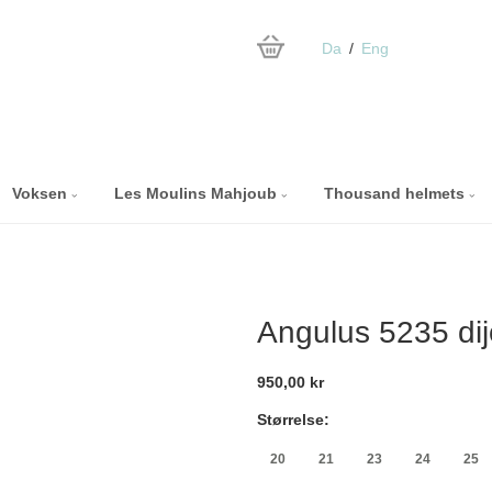
Da
Eng
Voksen
Les Moulins Mahjoub
Thousand helmets
n
Angulus 5235 di
950,00 kr
Størrelse:
20
21
23
24
25