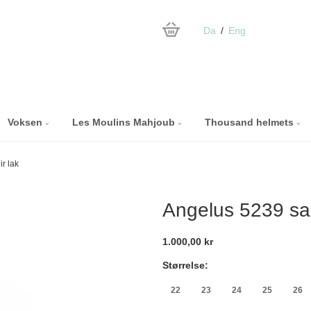
Da
Eng
Voksen
Les Moulins Mahjoub
Thousand helmets
r lak
Angelus 5239 sap
1.000,00 kr
Størrelse:
22
23
24
25
26