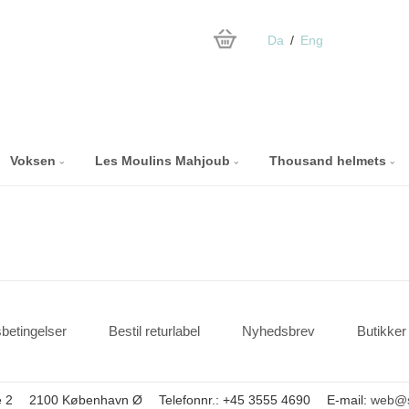
Da
Eng
Voksen
Les Moulins Mahjoub
Thousand helmets
betingelser
Bestil returlabel
Nyhedsbrev
Butikker
 2
2100 København Ø
Telefonnr.
:
+45 3555 4690
E-mail
:
web@s