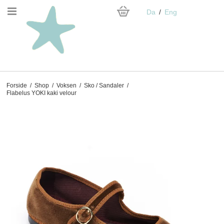
Da
Eng
Forside
/
Shop
/
Voksen
/
Sko / Sandaler
/
Flabelus YOKI kaki velour