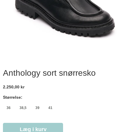
Anthology sort snørresko
2.250,00 kr
Størrelse:
36
38,5
39
41
Læg i kurv