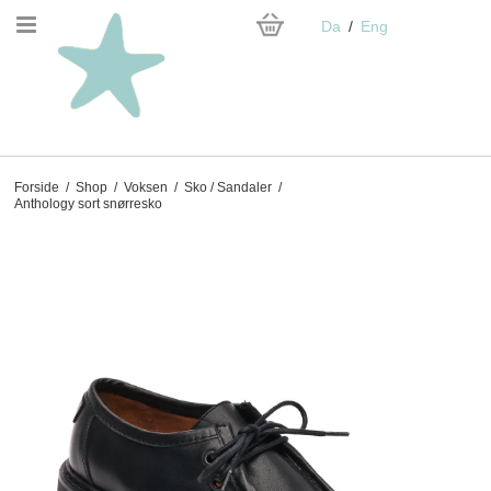
Da
Eng
Forside
/
Shop
/
Voksen
/
Sko / Sandaler
/
Anthology sort snørresko