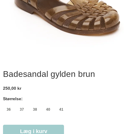
Badesandal gylden brun
250,00 kr
Størrelse:
36
37
38
40
41
Læg i kurv