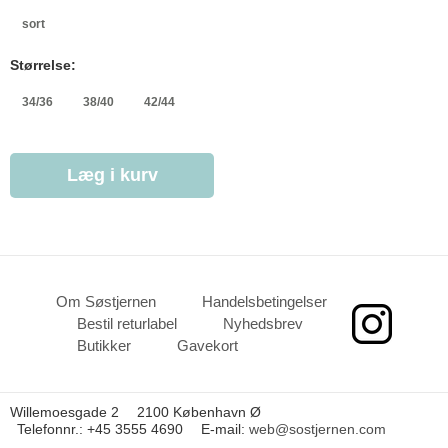
sort
Størrelse:
34/36
38/40
42/44
Læg i kurv
Om Søstjernen
Handelsbetingelser
Bestil returlabel
Nyhedsbrev
Butikker
Gavekort
Willemoesgade 2
2100 København Ø
Telefonnr.
:
+45 3555 4690
E-mail
:
web@sostjernen.com