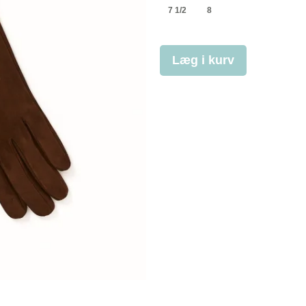
7 1/2
8
Læg i kurv