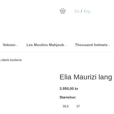
Da
Eng
Voksen
Les Moulins Mahjoub
Thousand helmets
g støvle kastanie
Elia Maurizi lang
3.950,00 kr
Størrelse:
36,5
37