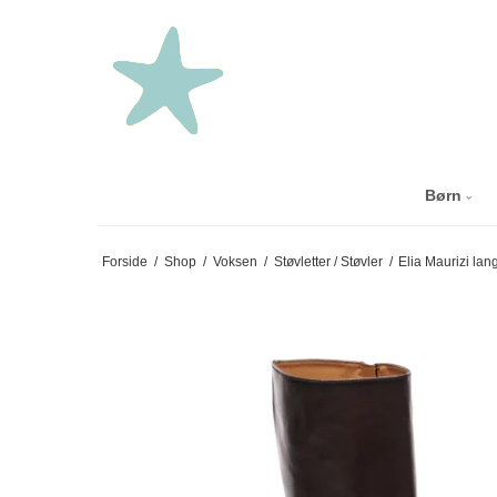
Børn
Forside
/
Shop
/
Voksen
/
Støvletter / Støvler
/
Elia Maurizi lan