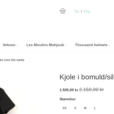
Da
Eng
Voksen
Les Moulins Mahjoub
Thousand helmets
lke med lille bælte
Kjole i bomuld/si
2.150,00 kr
1.505,00 kr
Størrelse:
XS
S
M
L