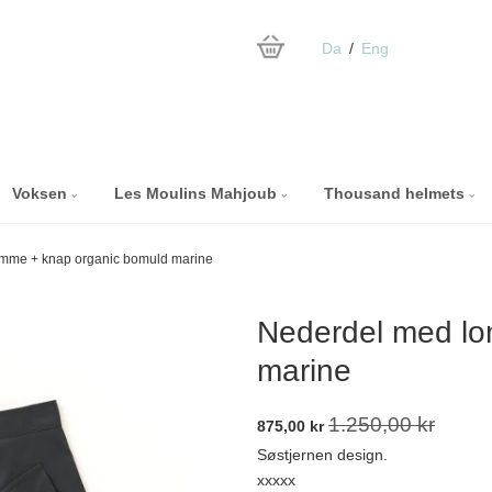
Da
Eng
Voksen
Les Moulins Mahjoub
Thousand helmets
mme + knap organic bomuld marine
Nederdel med lo
marine
1.250,00 kr
875,00 kr
Søstjernen design.
xxxxx