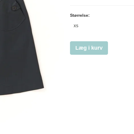
Størrelse:
XS
Læg i kurv