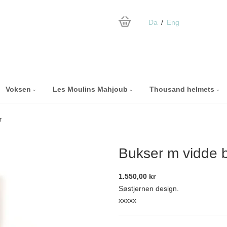
Da
Eng
Voksen
Les Moulins Mahjoub
Thousand helmets
r
Bukser m vidde 
1.550,00 kr
Søstjernen design.
xxxxx