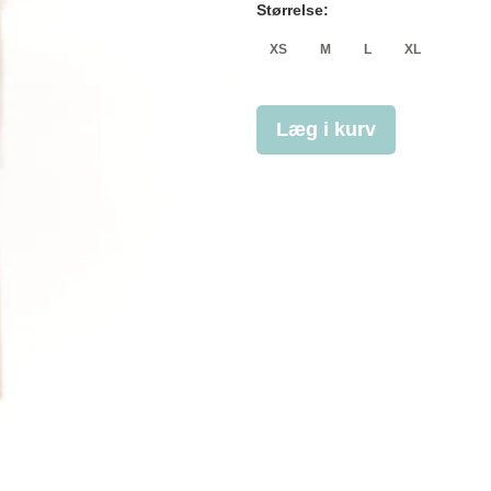
Størrelse:
XS
M
L
XL
Læg i kurv