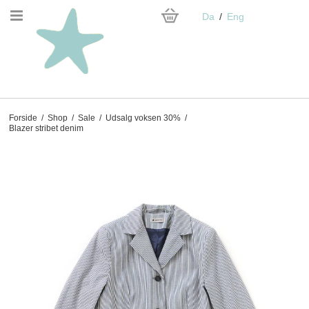
Da
Eng
Forside
/
Shop
/
Sale
/
Udsalg voksen 30%
/
Blazer stribet denim