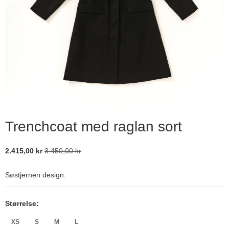
Trenchcoat med raglan sort
2.415,00 kr
3.450,00 kr
Søstjernen design.
Størrelse:
XS
S
M
L