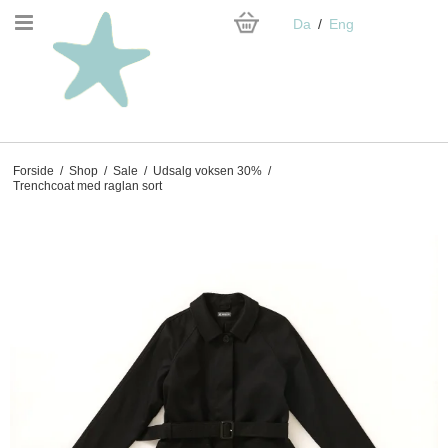
Da
Eng
Forside
/
Shop
/
Sale
/
Udsalg voksen 30%
/
Trenchcoat med raglan sort