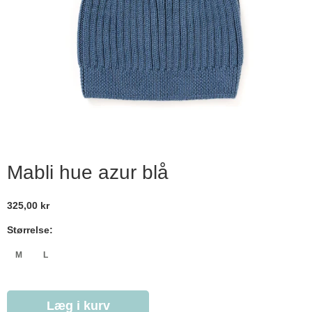
Mabli hue azur blå
325,00 kr
Størrelse:
M
L
Læg i kurv