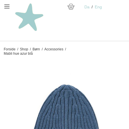
Da
Eng
Forside
/
Shop
/
Børn
/
Accessories
/
Mabli hue azur blå