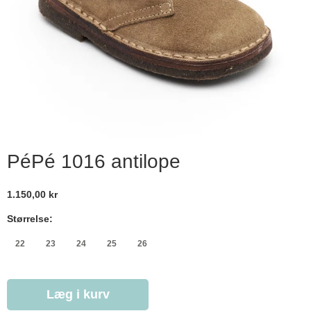
PéPé 1016 antilope
1.150,00 kr
Størrelse:
22
23
24
25
26
Læg i kurv