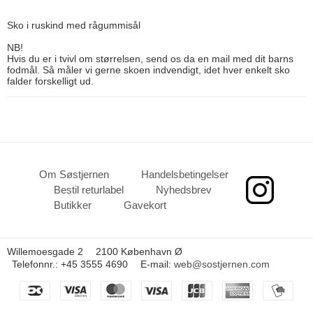
Sko i ruskind med rågummisål
NB!
Hvis du er i tvivl om størrelsen, send os da en mail med dit barns
fodmål. Så måler vi gerne skoen indvendigt, idet hver enkelt sko
falder forskelligt ud.
Om Søstjernen
Handelsbetingelser
Bestil returlabel
Nyhedsbrev
Butikker
Gavekort
Willemoesgade 2
2100 København Ø
Telefonnr.
:
+45 3555 4690
E-mail
:
web@sostjernen.com