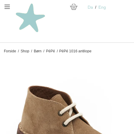
Da
Eng
Forside
/
Shop
/
Børn
/
PéPé
/
PéPé 1016 antilope