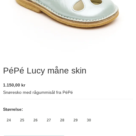
PéPé Lucy måne skin
1.150,00 kr
Snøresko med rågummisål fra PéPé
Størrelse:
24
25
26
27
28
29
30