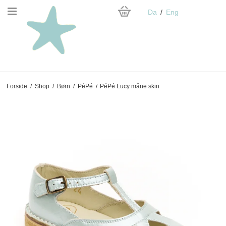
Da
Eng
Forside
/
Shop
/
Børn
/
PéPé
/
PéPé Lucy måne skin