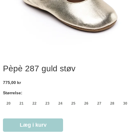
Pèpè 287 guld støv
775,00 kr
Størrelse:
20
21
22
23
24
25
26
27
28
30
Læg i kurv