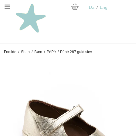
Da
Eng
Forside
/
Shop
/
Børn
/
PéPé
/
Pèpè 287 guld støv