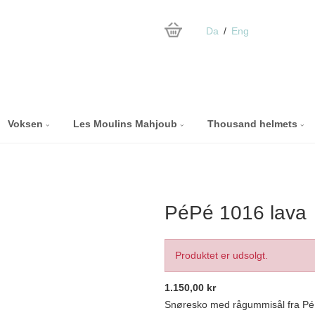
Da
Eng
Voksen
Les Moulins Mahjoub
Thousand helmets
PéPé 1016 lava
Produktet er udsolgt.
1.150,00 kr
Snøresko med rågummisål fra P