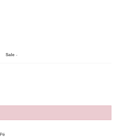
Sale
éPé