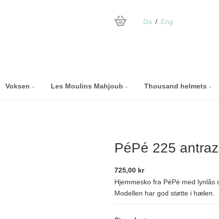
Da
Eng
Voksen
Les Moulins Mahjoub
Thousand helmets
PéPé 225 antrazi
725,00 kr
Hjemmesko fra PéPé med lynlås 
Modellen har god støtte i hælen.