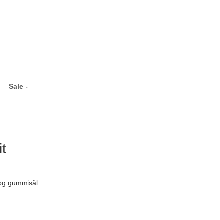
Sale
t
og gummisål.