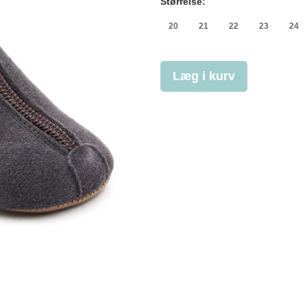
Størrelse:
20
21
22
23
24
Læg i kurv