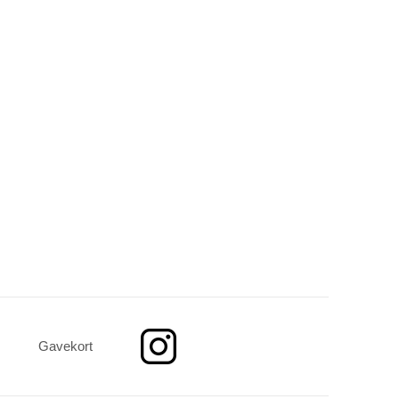
Gavekort