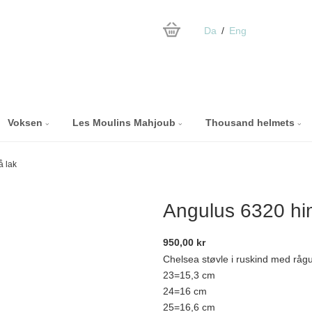
Da
Eng
Voksen
Les Moulins Mahjoub
Thousand helmets
å lak
Angulus 6320 hi
950,00 kr
Chelsea støvle i ruskind med råg
23=15,3 cm
24=16 cm
25=16,6 cm