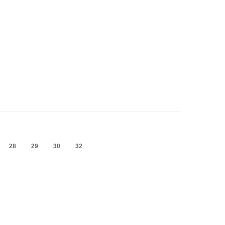
28
29
30
32